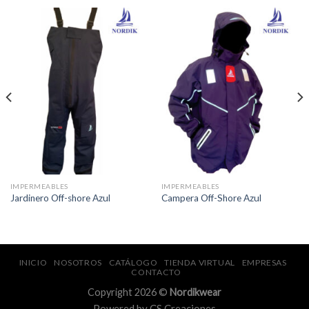
IMPERMEABLES
IMPERMEABLES
Jardinero Off-shore Azul
Campera Off-Shore Azul
INICIO
NOSOTROS
CATÁLOGO
TIENDA VIRTUAL
EMPRESAS
CONTACTO
Copyright 2026 ©
Nordikwear
Powered by
CS Creaciones