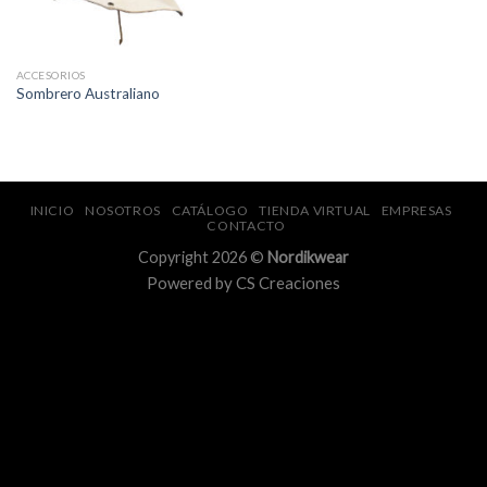
ACCESORIOS
Sombrero Australiano
INICIO
NOSOTROS
CATÁLOGO
TIENDA VIRTUAL
EMPRESAS
CONTACTO
Copyright 2026 ©
Nordikwear
Powered by
CS Creaciones