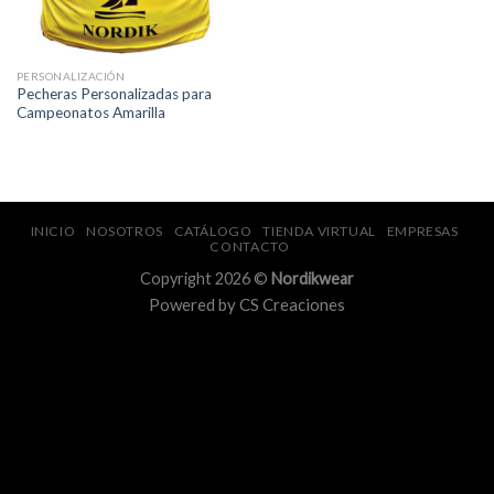
PERSONALIZACIÓN
Pecheras Personalizadas para
Campeonatos Amarilla
INICIO
NOSOTROS
CATÁLOGO
TIENDA VIRTUAL
EMPRESAS
CONTACTO
Copyright 2026 ©
Nordikwear
Powered by
CS Creaciones